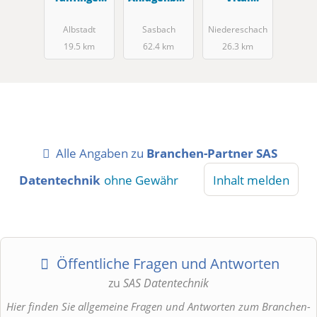
Schaltgerät
Wassertech
Lounges
e GmbH
nik GmbH
GmbH
Albstadt
Sasbach
Niedereschach
19.5 km
62.4 km
26.3 km
Alle Angaben zu
Branchen-Partner SAS
Datentechnik
ohne Gewähr
Inhalt melden
Öffentliche Fragen und Antworten
zu
SAS Datentechnik
Hier finden Sie allgemeine Fragen und Antworten zum Branchen-