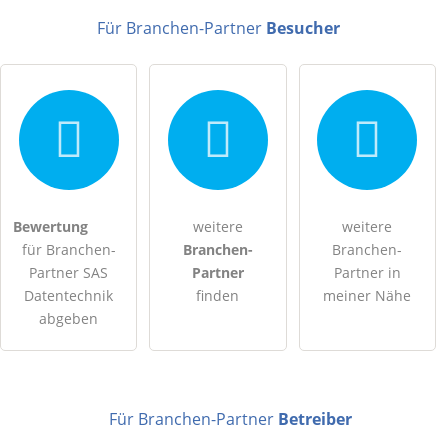
E-Mail-Adresse (wird nicht veröffentlicht)
Für Branchen-Partner
Besucher
Hiermit akzeptiere ich die
AGB
.
Bewertung
weitere
weitere
für Branchen-
Branchen-
Branchen-
Die
Datenschutzerklärung
habe ich zur Kenntnis genommen.
Partner SAS
Partner
Partner in
Datentechnik
finden
meiner Nähe
öffentliche Frage stellen
Abbrechen
abgeben
Hinweis:
Bitte beachten Sie, öffentliche Fragen sind
für alle
Besucher sichtbar
.
Klicken Sie hier um eine
individuelle Frage
an den
Für Branchen-Partner
Betreiber
Branchen-Partner-Eintrag zu stellen
.