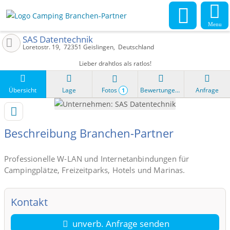
Menu
SAS Datentechnik
Loretostr. 19
72351
Geislingen
Deutschland
Lieber drahtlos als ratlos!
Übersicht
Lage
Fotos
Bewertungen
Anfrage
1
Beschreibung Branchen-Partner
Professionelle W-LAN und Internetanbindungen für
Campingplätze, Freizeitparks, Hotels und Marinas.
Kontakt
unverb. Anfrage senden