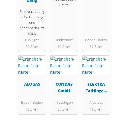
Lang
Heute.
Sachverständig
er für Camping-
und
Ferienparkwirts
chaft
Tübingen
Denkendorf
Baden-Baden
30.3 km
60.2 km
62.5 km
ALUGAS
CONDAS
ELEKTRA
GmbH
Tailfingen
Schaltgerät
Baden-Baden
Trossingen
Albstadt
e GmbH
62.5 km
27.8 km
19.5 km