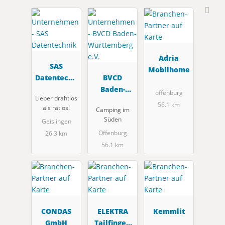
Adria
SAS
Mobilhome
Datentechn
BVCD
ik
Baden-
offenburg
Lieber drahtlos
Württembe
56.1 km
als ratlos!
Camping im
rg e.V.
Süden
Geislingen
Offenburg
26.3 km
56.1 km
CONDAS
ELEKTRA
Kemmlit
GmbH
Tailfingen