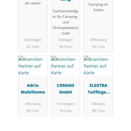
als ratlos!
Camping im
rg e.V.
Süden
Sachverständig
er für Camping-
und
Ferienparkwirts
chaft
Geislingen
Tübingen
Offenburg
26.3 km
56.5 km
56.1 km
Adria
CONDAS
ELEKTRA
Mobilhome
GmbH
Tailfingen
Schaltgerät
offenburg
Trossingen
Albstadt
e GmbH
56.1 km
10.2 km
38.7 km