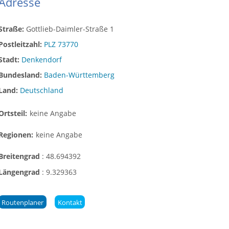
Adresse
Straße:
Gottlieb-Daimler-Straße 1
Postleitzahl:
PLZ 73770
Stadt:
Denkendorf
Bundesland:
Baden-Württemberg
Land:
Deutschland
Ortsteil:
keine Angabe
Regionen:
keine Angabe
Breitengrad
:
48.694392
Längengrad
:
9.329363
Routenplaner
Kontakt