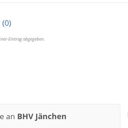
n
0
tner-Eintrag abgegeben.
ge an
BHV Jänchen