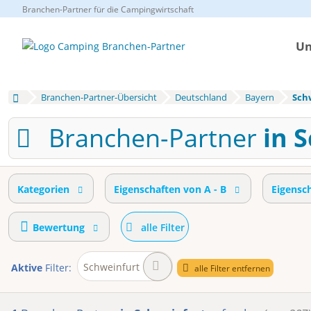
Branchen-Partner für die Campingwirtschaft
Un
Branchen-Partner-Übersicht
Deutschland
Bayern
Sch
Branchen-Partner
in 
Kategorien
Eigenschaften von A - B
Eigensc
Bewertung
alle Filter
Schweinfurt
Aktive
Filter:
alle Filter entfernen