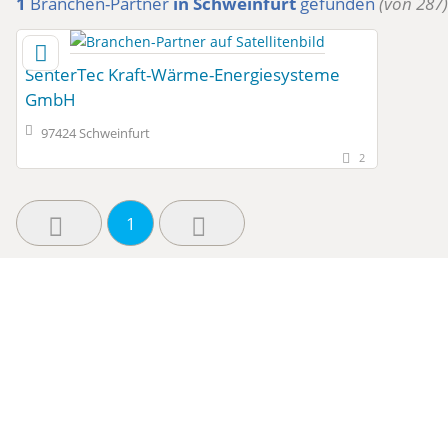
1
Branchen-Partner
in Schweinfurt
gefunden
(von 287)
SenterTec Kraft-Wärme-Energiesysteme
GmbH
97424 Schweinfurt
2
1