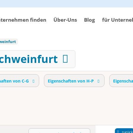
ternehmen finden
Über-Uns
Blog
für Untern
weinfurt
Schweinfurt
haften von C-G
Eigenschaften von H-P
Eigensch
zurück