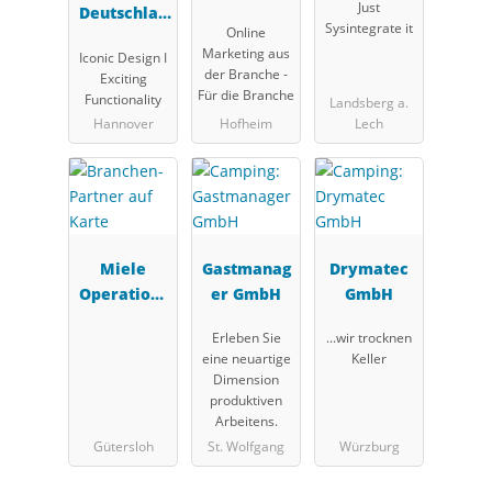
Just
Deutschlan
&
e
Sysintegrate it
Online
d GmbH
Marketing
Marketing aus
Iconic Design I
UG
der Branche -
Exciting
Für die Branche
Functionality
Landsberg a.
Hannover
Hofheim
Lech
Miele
Gastmanag
Drymatec
Operations
er GmbH
GmbH
& Payment
Erleben Sie
...wir trocknen
Solutions
eine neuartige
Keller
GmbH (OPS)
Dimension
produktiven
Arbeitens.
Gütersloh
St. Wolfgang
Würzburg