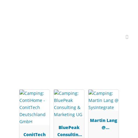
Interessante Branchen-
Partner
Martin Lang
BluePeak
@
ConitTech
Consulting
SysIntegrat