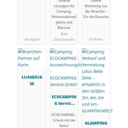
Smarte
Online
Marketing
Lösungen für
Marketing aus
UG
Camping,
der Branche -
Wohnmobilstell
Für die Branche
plätze und
Marinas
Bad
Markdorf
Zwischenahn
Hofheim
Lichtblick
SE
ECOCAMPIN
G Service
GmbH
ECOCAMPING -
Urlaub mit der
GLAMPING
Natur