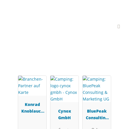
Interessante Branchen-
Partner
Konrad
Knoblauch
Cynox
BluePeak
GmbH
GmbH
Consulting
&