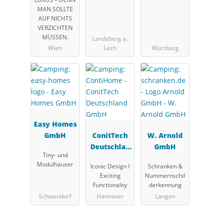
MAN SOLLTE
AUF NICHTS
VERZICHTEN
MÜSSEN.
Landsberg a.
Wien
Lech
Würzburg
Easy Homes
GmbH
ConitTech
W. Arnold
Deutschlan
GmbH
Tiny- und
d GmbH
Modulhäuser
Iconic Design I
Schranken &
Exciting
Nummernschil
Functionality
derkennung
Schwandorf
Hannover
Langen