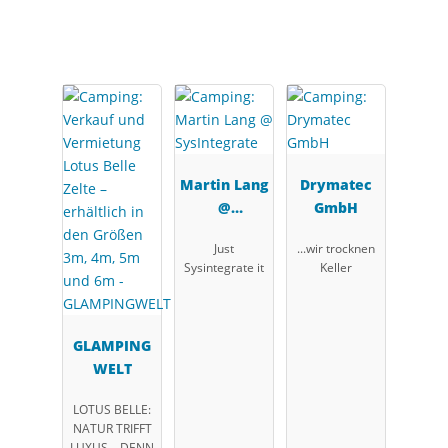
Partner
Martin Lang
Drymatec
@
GmbH
SysIntegrat
Just
...wir trocknen
e
Sysintegrate it
Keller
GLAMPING
WELT
LOTUS BELLE:
NATUR TRIFFT
LUXUS – DENN