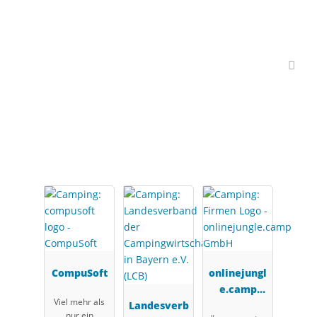
Interessante Branchen-
Partner
CompuSoft
onlinejungl
e.camp
Viel mehr als
Landesverb
GmbH
nur ein