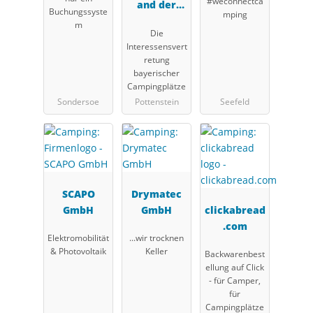
#weconnectca
and der
Buchungssyste
mping
Campingwir
m
Die
tschaft in
Interessensvert
Bayern e.V.
retung
(LCB)
bayerischer
Campingplätze
Sondersoe
Pottenstein
Seefeld
SCAPO
Drymatec
GmbH
GmbH
clickabread
.com
Elektromobilität
...wir trocknen
& Photovoltaik
Keller
Backwarenbest
ellung auf Click
- für Camper,
für
Campingplätze