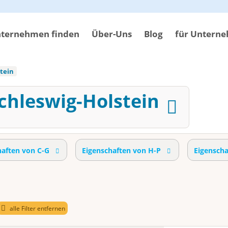
ternehmen finden
Über-Uns
Blog
für Untern
tein
Schleswig-Holstein
haften von C-G
Eigenschaften von H-P
Eigensch
alle Filter entfernen