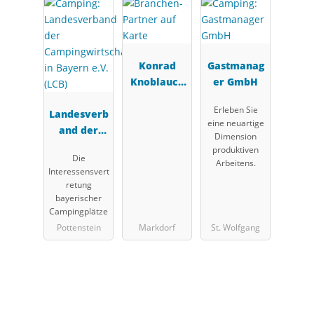
Konrad
Gastmanag
Knoblauch
er GmbH
GmbH
Erleben Sie
Landesverb
eine neuartige
and der
Dimension
Campingwir
produktiven
Die
tschaft in
Arbeitens.
Interessensvert
Bayern e.V.
retung
(LCB)
bayerischer
Campingplätze
Pottenstein
Markdorf
St. Wolfgang