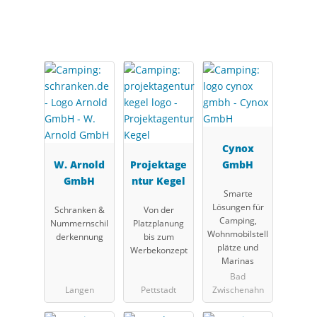
Partner
Cynox
W. Arnold
Projektage
GmbH
GmbH
ntur Kegel
Smarte
Lösungen für
Schranken &
Von der
Camping,
Nummernschil
Platzplanung
Wohnmobilstell
derkennung
bis zum
plätze und
Werbekonzept
Marinas
Bad
Langen
Pettstadt
Zwischenahn