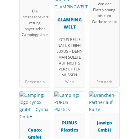
Von der
Campingwir
Platzplanung
Die
tschaft in
bis zum
Interessensvert
Bayern e.V.
GLAMPING
Werbekonzept
retung
(LCB)
WELT
bayerischer
Campingplätze
LOTUS BELLE:
NATUR TRIFFT
LUXUS – DENN
MAN SOLLTE
AUF NICHTS
VERZICHTEN
MÜSSEN.
Pottenstein
Wien
Pettstadt
PURUS
jawigo
Cynox
Plastics
GmbH
GmbH