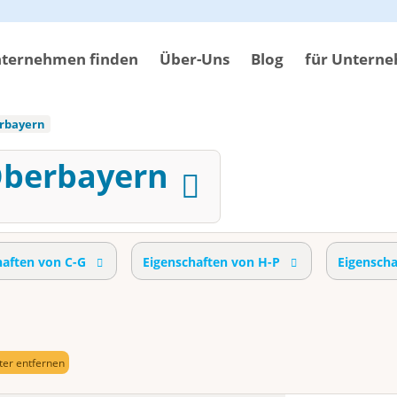
ternehmen finden
Über-Uns
Blog
für Untern
rbayern
Oberbayern
haften von C-G
Eigenschaften von H-P
Eigensch
lter entfernen