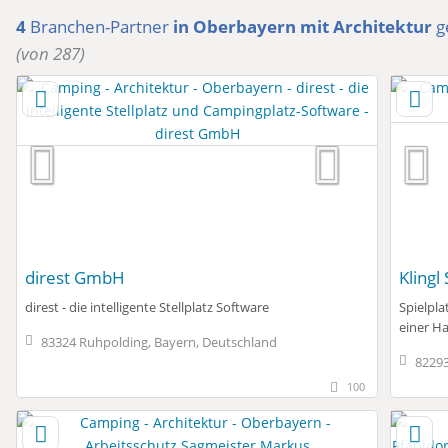
4
Branchen-Partner
in Oberbayern
mit Architektur
g
(von 287)
direst GmbH
Klingl
direst - die intelligente Stellplatz Software
Spielpla
einer H
83324 Ruhpolding, Bayern, Deutschland
82293
100