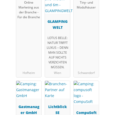
Online
Tiny- und
Marketing
Marketing aus
Modulhäuser
UG
der Branche -
Für die Branche
GLAMPING
WELT
LOTUS BELLE:
NATUR TRIFFT
LUXUS – DENN
MAN SOLLTE
AUF NICHTS
VERZICHTEN
MÜSSEN.
Hofheim
Wien
Schwandorf
Gastmanag
Lichtblick
er GmbH
SE
CompuSoft