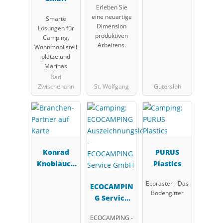
Erleben Sie
Solutions
eine neuartige
Smarte
GmbH (OPS)
Dimension
Lösungen für
produktiven
Camping,
Arbeitens.
Wohnmobilstell
plätze und
Marinas
Bad
Zwischenahn
St. Wolfgang
Gütersloh
Konrad
PURUS
Knoblauch
Plastics
GmbH
Ecoraster - Das
ECOCAMPIN
Bodengitter
G Service
GmbH
ECOCAMPING -