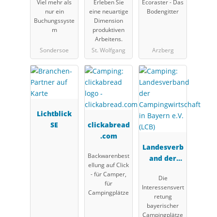
Viel mehr als
Erleben Sie
Ecoraster - Das
nur ein
eine neuartige
Bodengitter
Buchungssyste
Dimension
m
produktiven
Arbeitens.
Sondersoe
St. Wolfgang
Arzberg
Lichtblick
SE
clickabread
.com
Landesverb
Backwarenbest
and der
ellung auf Click
Campingwir
- für Camper,
Die
tschaft in
für
Interessensvert
Bayern e.V.
Campingplätze
retung
(LCB)
bayerischer
Campingplätze