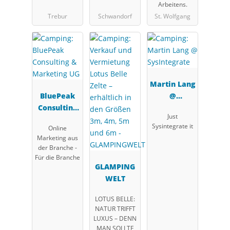
Arbeitens.
Trebur
Schwandorf
St. Wolfgang
Martin Lang
BluePeak
@
Consulting
SysIntegrat
Just
&
e
Sysintegrate it
Online
Marketing
Marketing aus
UG
der Branche -
Für die Branche
GLAMPING
WELT
LOTUS BELLE:
NATUR TRIFFT
LUXUS – DENN
MAN SOLLTE