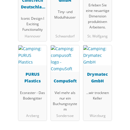
ConitTech
GmbH
Erleben Sie
Deutschlan
eine neuartige
Tiny- und
d GmbH
Dimension
Modulhäuser
Iconic Design I
produktiven
Exciting
Arbeitens.
Functionality
Hannover
Schwandorf
St. Wolfgang
PURUS
Drymatec
Plastics
CompuSoft
GmbH
Ecoraster - Das
Viel mehr als
...wir trocknen
Bodengitter
nur ein
Keller
Buchungssyste
m
Arzberg
Sondersoe
Würzburg