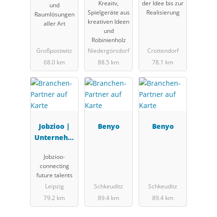
Kreaitv,
der Idee bis zur
und
Spielgeräte aus
Realisierung
Raumlösungen
kreativen Ideen
aller Art
und
Robinienholz
Großpostwitz
Niedergörsdorf
Crottendorf
68.0 km
88.5 km
78.1 km
Jobzioo |
Benyo
Benyo
Unternehm
en der
Jobzioo-
MEDICA
connecting
GRUPPE
future talents
Leipzig
Schkeuditz
Schkeuditz
79.2 km
89.4 km
89.4 km