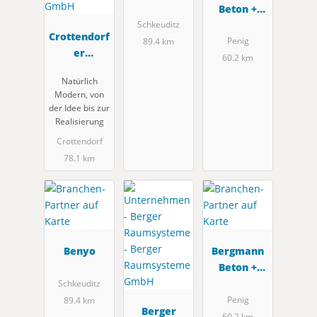
Beton +
Abwasserte
Schkeuditz
Crottendorf
chnik
Penig
89.4 km
er
60.2 km
Tischlerhan
Natürlich
dwerk
Modern, von
GmbH
der Idee bis zur
Realisierung
Crottendorf
78.1 km
Benyo
Bergmann
Beton +
Abwasserte
Schkeuditz
chnik
Penig
89.4 km
Berger
60.2 km