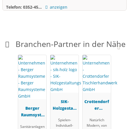
Telefon:
0352-45...
anzeigen
Branchen-Partner in der Nähe
SIK-
Crottendorf
Berger
Holzgestalt
er
Raumsyste
ungs GmbH
Tischlerhan
Spielen-
Natürlich
me GmbH
dwerk
Individuell-
Modern, von
Sanitäranlagen
GmbH