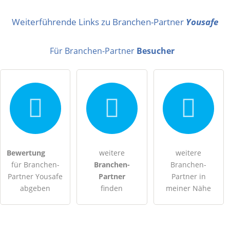
Name
Weiterführende Links zu Branchen-Partner
Yousafe
Für Branchen-Partner
Besucher
E-Mail-Adresse (wird nicht veröffentlicht)
Bewertung
weitere
weitere
Hiermit akzeptiere ich die
AGB
.
für Branchen-
Branchen-
Branchen-
Partner Yousafe
Partner
Partner in
Die
Datenschutzerklärung
habe ich zur Kenntnis genommen.
abgeben
finden
meiner Nähe
öffentliche Frage stellen
Abbrechen
Hinweis:
Bitte beachten Sie, öffentliche Fragen sind
für alle