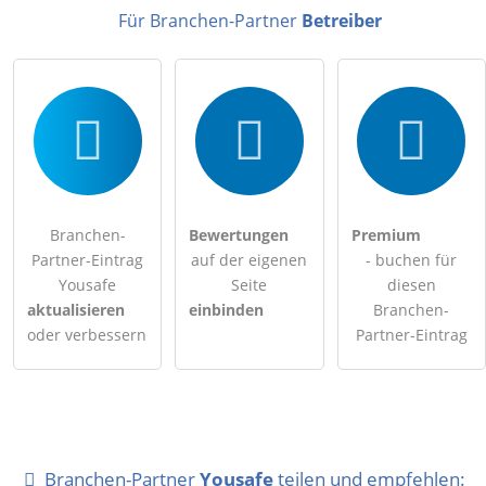
Für Branchen-Partner
Betreiber
Besucher sichtbar
.
Klicken Sie hier um eine
individuelle Frage
an den
Branchen-Partner-Eintrag zu stellen
.
Branchen-
Bewertungen
Premium
Partner-Eintrag
auf der eigenen
- buchen für
Yousafe
Seite
diesen
aktualisieren
einbinden
Branchen-
oder verbessern
Partner-Eintrag
Branchen-Partner
Yousafe
teilen und empfehlen: