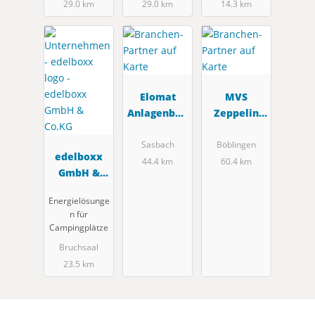
29.0 km
29.0 km
14.3 km
Elomat
MVS
Anlagenbau
Zeppelin
Wassertech
GmbH & co.
nik GmbH
KG
Sasbach
Böblingen
edelboxx
44.4 km
60.4 km
GmbH &
Co.KG
Energielösunge
n für
Campingplätze
Bruchsaal
23.5 km