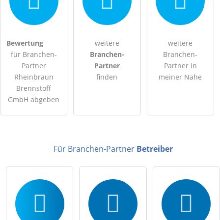
Hiermit akzeptiere ich die
AGB
.
Bewertung
weitere
weitere
für Branchen-
Branchen-
Branchen-
Die
Datenschutzerklärung
habe ich zur Kenntnis genommen.
Partner
Partner
Partner in
Rheinbraun
finden
meiner Nähe
öffentliche Frage stellen
Abbrechen
Brennstoff
GmbH abgeben
Hinweis:
Bitte beachten Sie, öffentliche Fragen sind
für alle
Besucher sichtbar
.
Klicken Sie hier um eine
individuelle Frage
an den
Branchen-Partner-Eintrag zu stellen
.
Für Branchen-Partner
Betreiber