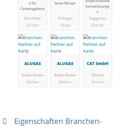
anspruchsvolle
n für
beste Rezept
Sanitärlösunge
Campingplätze
n
Bruchsaal
Ettlingen
Gaggenau
23.5 km
7.8 km
23.6 km
ALUGAS
ALUGAS
CAT GmbH
Baden-Baden
Baden-Baden
Pfinztal
29.0 km
29.0 km
14.3 km
Eigenschaften Branchen-