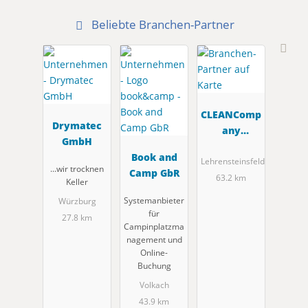
Beliebte Branchen-Partner
CLEANComp
Drymatec
any
GmbH
Systemzent
Book and
rale GmbH
Lehrensteinsfeld
...wir trocknen
Camp GbR
63.2 km
Keller
Systemanbieter
Würzburg
für
27.8 km
Campinplatzma
nagement und
Online-
Buchung
Volkach
43.9 km