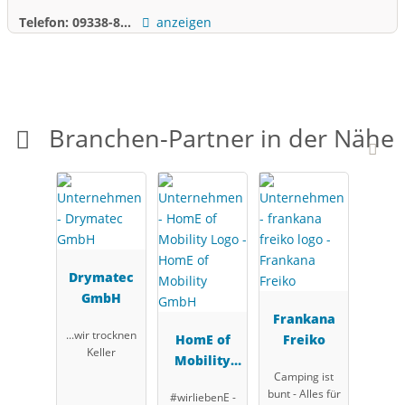
Telefon:
09338-8...
anzeigen
Branchen-Partner in der Nähe
Drymatec
GmbH
Frankana
...wir trocknen
HomE of
Freiko
Keller
Mobility
Camping ist
GmbH
bunt - Alles für
#wirliebenE -