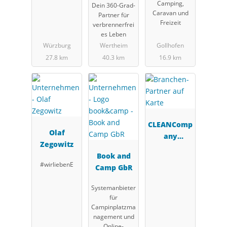
Camping,
Dein 360-Grad-
Caravan und
Partner für
Freizeit
verbrennerfrei
es Leben
Würzburg
Wertheim
Gollhofen
27.8 km
40.3 km
16.9 km
CLEANComp
Olaf
any
Zegowitz
Systemzent
Book and
rale GmbH
#wirliebenE
Camp GbR
Systemanbieter
für
Campinplatzma
nagement und
Online-