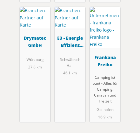
Drymatec
E3 - Energie
GmbH
Effizienz
Experten
Frankana
GmbH
Würzburg
Schwäbisch
Freiko
Hall
27.8 km
46.1 km
Camping ist
bunt - Alles für
Camping,
Caravan und
Freizeit
Gollhofen
16.9 km