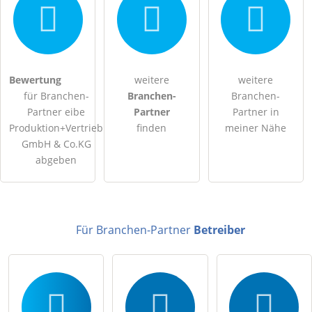
Hiermit akzeptiere ich die
AGB
.
Bewertung
weitere
weitere
für Branchen-
Branchen-
Branchen-
Die
Datenschutzerklärung
habe ich zur Kenntnis genommen.
Partner eibe
Partner
Partner in
Produktion+Vertrieb
finden
meiner Nähe
öffentliche Frage stellen
Abbrechen
GmbH & Co.KG
abgeben
Hinweis:
Bitte beachten Sie, öffentliche Fragen sind
für alle
Besucher sichtbar
.
Klicken Sie hier um eine
individuelle Frage
an den
Branchen-Partner-Eintrag zu stellen
.
Für Branchen-Partner
Betreiber