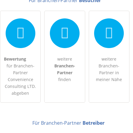
Für Branchen-Partner
Besucher
Hiermit akzeptiere ich die
AGB
.
Bewertung
weitere
weitere
für Branchen-
Branchen-
Branchen-
Die
Datenschutzerklärung
habe ich zur Kenntnis genommen.
Partner
Partner
Partner in
Convenience
finden
meiner Nähe
öffentliche Frage stellen
Abbrechen
Consulting LTD.
abgeben
Hinweis:
Bitte beachten Sie, öffentliche Fragen sind
für alle
Besucher sichtbar
.
Klicken Sie hier um eine
individuelle Frage
an den
Branchen-Partner-Eintrag zu stellen
.
Für Branchen-Partner
Betreiber