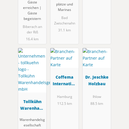
Gäste
rismus.
plätze und
erreichen |
Marinas
Gäste
Bad
begeistern
Zwischenahn
Biberach an
31.1 km
der Riß
16.4 km
Coffema
Dr. Jeschke
Internation
Holzbau
al GmbH
Hamburg
Ihlow
Tollkühn
112.5 km
88.5 km
Warenhand
elsgesellsch
Warenhandelsg
aft mbH
esellschaft