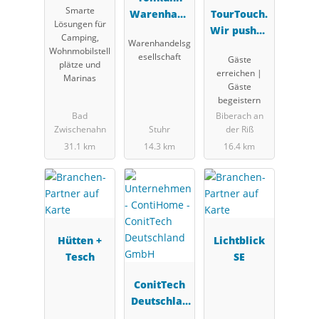
Smarte
Warenhand
TourTouch.
Lösungen für
elsgesellsch
Wir pushen
Camping,
Warenhandelsg
aft mbH
Campingtou
Wohnmobilstell
esellschaft
Gäste
rismus.
plätze und
erreichen |
Marinas
Gäste
begeistern
Bad
Biberach an
Zwischenahn
Stuhr
der Riß
31.1 km
14.3 km
16.4 km
Hütten +
Lichtblick
Tesch
SE
ConitTech
Deutschlan
d GmbH