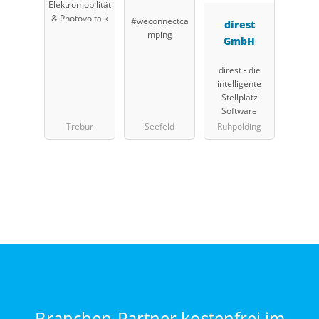
Elektromobilität
GmbH
& Photovoltaik
#weconnectca
direst
mping
GmbH
direst - die
intelligente
Stellplatz
Software
Trebur
Seefeld
Ruhpolding
Branchen-Partner kostenfrei im