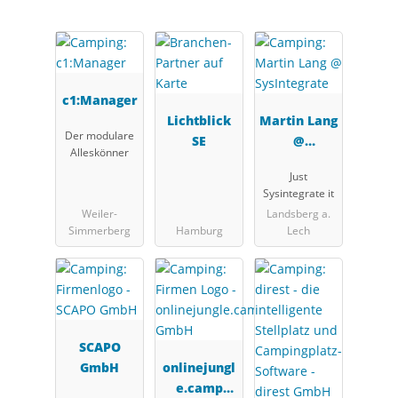
c1:Manager
Lichtblick
Martin Lang
Der modulare
SE
@
Alleskönner
SysIntegrat
Just
e
Sysintegrate it
Weiler-
Landsberg a.
Simmerberg
Hamburg
Lech
SCAPO
GmbH
onlinejungl
e.camp