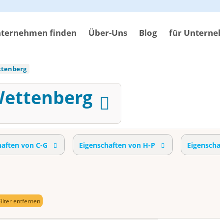
ternehmen finden
Über-Uns
Blog
für Untern
tenberg
Wettenberg
haften von C-G
Eigenschaften von H-P
Eigensch
Filter entfernen