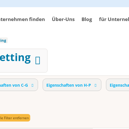
ternehmen finden
Über-Uns
Blog
für Untern
ing
Petting
haften von C-G
Eigenschaften von H-P
Eigensch
lle Filter entfernen