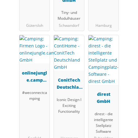
& Payment
GmbH
Solutions
Tiny- und
GmbH (OPS)
Modulhäuser
Gütersloh
Schwandorf
Hamburg
onlinejungl
e.camp
ConitTech
GmbH
Deutschlan
#weconnectca
d GmbH
direst
mping
Iconic Design I
GmbH
Exciting
Functionality
direst - die
intelligente
Stellplatz
Software