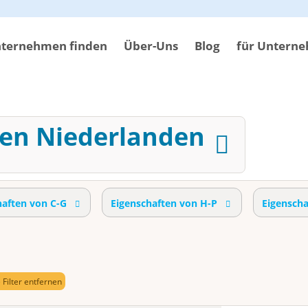
ternehmen finden
Über-Uns
Blog
für Untern
den Niederlanden
haften von C-G
Eigenschaften von H-P
Eigensch
e Filter entfernen