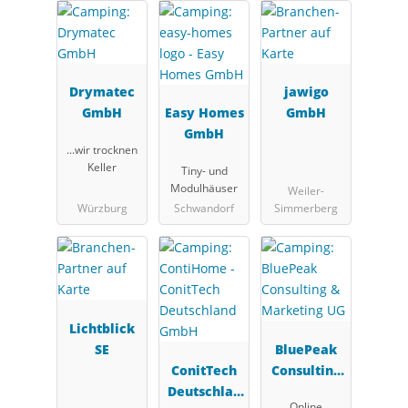
Drymatec
jawigo
GmbH
Easy Homes
GmbH
GmbH
...wir trocknen
Keller
Tiny- und
Modulhäuser
Weiler-
Würzburg
Schwandorf
Simmerberg
Lichtblick
SE
BluePeak
ConitTech
Consulting
Deutschlan
&
Online