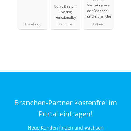
d GmbH
Marketing
Marketing aus
Iconic Design I
UG
der Branche -
Exciting
Für die Branche
Functionality
Hamburg
Hannover
Hofheim
Branchen-Partner kostenfrei im
Portal eintragen!
Neue Kunden finden und wachsen