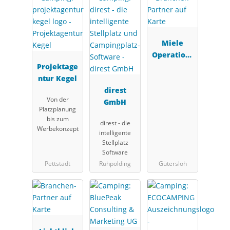
Miele
Operations
Projektage
& Payment
ntur Kegel
Solutions
direst
GmbH (OPS)
Von der
GmbH
Platzplanung
bis zum
direst - die
Werbekonzept
intelligente
Stellplatz
Software
Pettstadt
Ruhpolding
Gütersloh