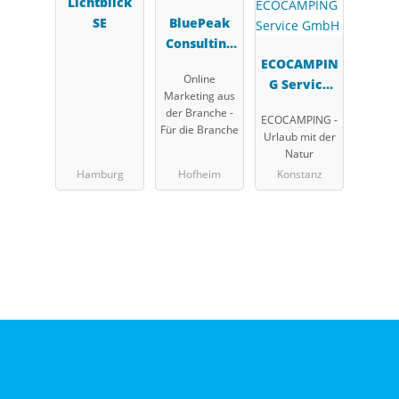
Lichtblick
SE
BluePeak
Consulting
&
ECOCAMPIN
Online
Marketing
G Service
Marketing aus
UG
GmbH
der Branche -
ECOCAMPING -
Für die Branche
Urlaub mit der
Natur
Hamburg
Hofheim
Konstanz