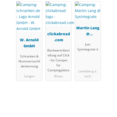
Martin Lang
clickabread
@
W. Arnold
.com
SysIntegrat
Just
GmbH
e
Sysintegrate it
Backwarenbest
ellung auf Click
Schranken &
- für Camper,
Nummernschil
für
derkennung
Campingplätze
Landsberg a.
Langen
Binau
Lech