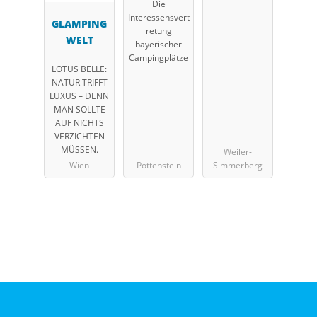
Die
tschaft in
Interessensvert
GLAMPING
Bayern e.V.
retung
WELT
(LCB)
bayerischer
Campingplätze
LOTUS BELLE:
NATUR TRIFFT
LUXUS – DENN
MAN SOLLTE
AUF NICHTS
VERZICHTEN
MÜSSEN.
Weiler-
Wien
Pottenstein
Simmerberg