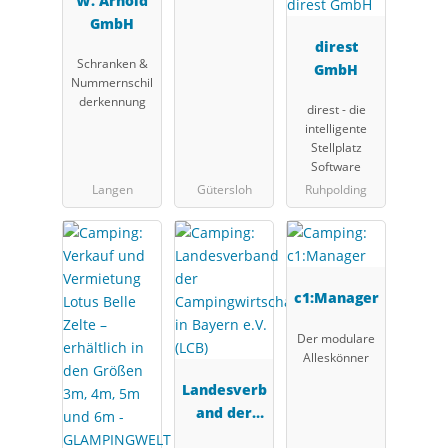
W. Arnold
& Payment
GmbH
Solutions
GmbH (OPS)
direst
Schranken &
GmbH
Nummernschil
derkennung
direst - die
intelligente
Stellplatz
Software
Langen
Gütersloh
Ruhpolding
c1:Manager
Der modulare
Alleskönner
Landesverb
and der
Campingwir