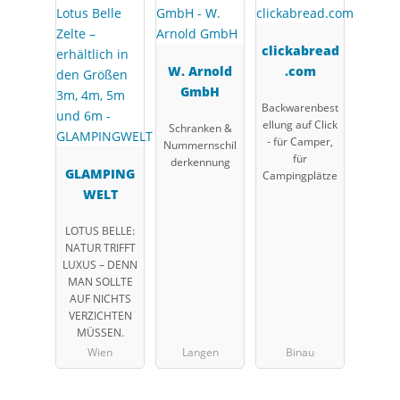
clickabread
W. Arnold
.com
GmbH
Backwarenbest
ellung auf Click
Schranken &
- für Camper,
Nummernschil
für
derkennung
GLAMPING
Campingplätze
WELT
LOTUS BELLE:
NATUR TRIFFT
LUXUS – DENN
MAN SOLLTE
AUF NICHTS
VERZICHTEN
MÜSSEN.
Wien
Langen
Binau