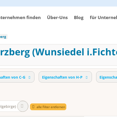
ternehmen finden
Über-Uns
Blog
für Untern
berg
Arzberg (Wunsiedel i.Ficht
haften von C-G
Eigenschaften von H-P
Eigensch
elgebirge)
alle Filter entfernen